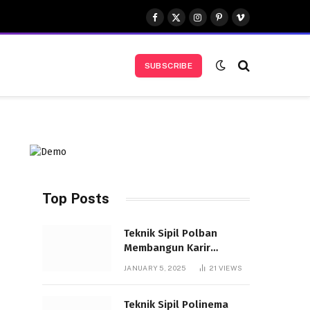
Facebook
X
Instagram
Pinterest
Vimeo
(Twitter)
SUBSCRIBE
Top Posts
Teknik Sipil Polban
Membangun Karir
Cemerlang Indonesia
JANUARY 5, 2025
21
VIEWS
Teknik Sipil Polinema