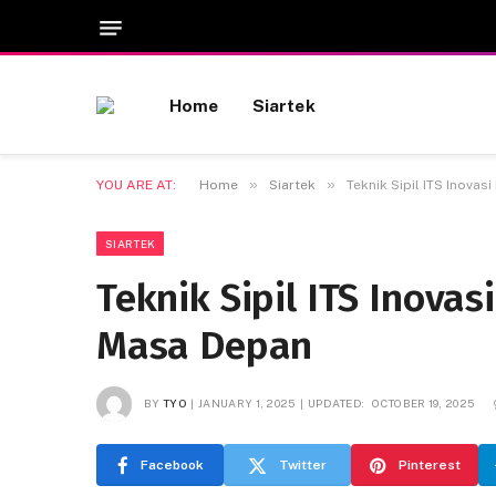
Home
Siartek
»
»
YOU ARE AT:
Home
Siartek
Teknik Sipil ITS Inovas
SIARTEK
Teknik Sipil ITS Inovas
Masa Depan
BY
TYO
JANUARY 1, 2025
UPDATED:
OCTOBER 19, 2025
Facebook
Twitter
Pinterest