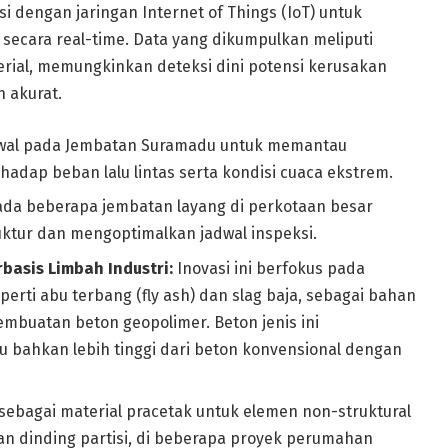
i dengan jaringan Internet of Things (IoT) untuk
secara real-time. Data yang dikumpulkan meliputi
erial, memungkinkan deteksi dini potensi kerusakan
 akurat.
wal pada Jembatan Suramadu untuk memantau
rhadap beban lalu lintas serta kondisi cuaca ekstrem.
da beberapa jembatan layang di perkotaan besar
uktur dan mengoptimalkan jadwal inspeksi.
asis Limbah Industri:
Inovasi ini berfokus pada
erti abu terbang (fly ash) dan slag baja, sebagai bahan
buatan beton geopolimer. Beton jenis ini
 bahkan lebih tinggi dari beton konvensional dengan
ebagai material pracetak untuk elemen non-struktural
an dinding partisi, di beberapa proyek perumahan