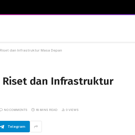
i Riset dan Infrastruktur Masa Depan
i Riset dan Infrastruktur
NO COMMENTS
18 MINS READ
0
VIEWS
Telegram