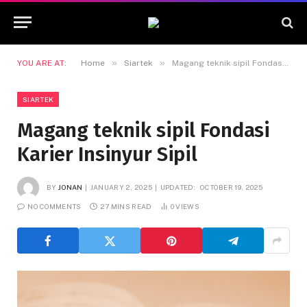
»
»
YOU ARE AT:
Home
Siartek
Magang teknik sipil Fondasi Karier Insinyur Sipil
SIARTEK
Magang teknik sipil Fondasi
Karier Insinyur Sipil
BY
JONAN
JANUARY 2, 2025
UPDATED:
OCTOBER 19, 2025
NO COMMENTS
27 MINS READ
0
VIEWS