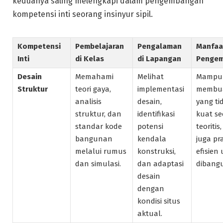
keduanya saling melengkapi dalam pengembangan
kompetensi inti seorang insinyur sipil.
Kompetensi
Pembelajaran
Pengalaman
Manfaa
Inti
di Kelas
di Lapangan
Penge
Desain
Memahami
Melihat
Mampu
Struktur
teori gaya,
implementasi
membua
analisis
desain,
yang ti
struktur, dan
identifikasi
kuat se
standar kode
potensi
teoritis,
bangunan
kendala
juga pr
melalui rumus
konstruksi,
efisien
dan simulasi.
dan adaptasi
dibang
desain
dengan
kondisi situs
aktual.