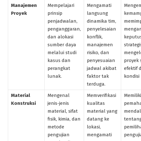
Manajemen
Mempelajari
Mengamati
Menge
Proyek
prinsip
langsung
kemam
penjadwalan,
dinamika tim,
memimp
penganggaran,
penyelesaian
mengam
dan alokasi
konflik,
keputu
sumber daya
manajemen
strategi
melalui studi
risiko, dan
mengel
kasus dan
penyesuaian
proyek 
perangkat
jadwal akibat
efektif
lunak.
faktor tak
kondisi
terduga.
Material
Mengenal
Memverifikasi
Memilik
Konstruksi
jenis-jenis
kualitas
pemah
material, sifat
material yang
menda
fisik, kimia, dan
datang ke
tentan
metode
lokasi,
pemilih
pengujian
mengamati
penguji