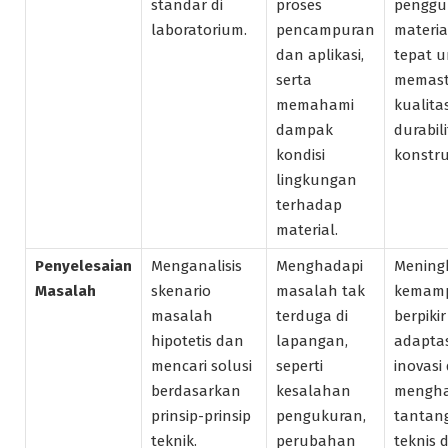
standar di
proses
pengg
laboratorium.
pencampuran
materia
dan aplikasi,
tepat 
serta
memast
memahami
kualita
dampak
durabil
kondisi
konstru
lingkungan
terhadap
material.
Penyelesaian
Menganalisis
Menghadapi
Mening
Masalah
skenario
masalah tak
kemam
masalah
terduga di
berpikir 
hipotetis dan
lapangan,
adaptas
mencari solusi
seperti
inovasi
berdasarkan
kesalahan
mengha
prinsip-prinsip
pengukuran,
tantan
teknik.
perubahan
teknis 