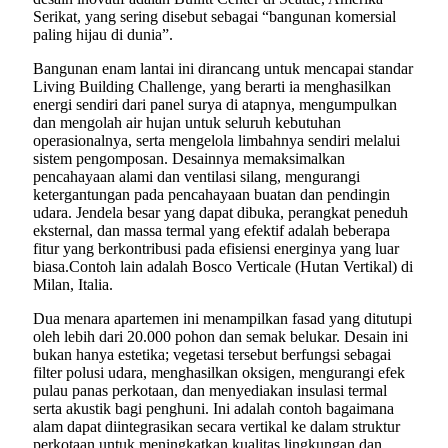
Serikat, yang sering disebut sebagai “bangunan komersial
paling hijau di dunia”.
Bangunan enam lantai ini dirancang untuk mencapai standar
Living Building Challenge, yang berarti ia menghasilkan
energi sendiri dari panel surya di atapnya, mengumpulkan
dan mengolah air hujan untuk seluruh kebutuhan
operasionalnya, serta mengelola limbahnya sendiri melalui
sistem pengomposan. Desainnya memaksimalkan
pencahayaan alami dan ventilasi silang, mengurangi
ketergantungan pada pencahayaan buatan dan pendingin
udara. Jendela besar yang dapat dibuka, perangkat peneduh
eksternal, dan massa termal yang efektif adalah beberapa
fitur yang berkontribusi pada efisiensi energinya yang luar
biasa.Contoh lain adalah Bosco Verticale (Hutan Vertikal) di
Milan, Italia.
Dua menara apartemen ini menampilkan fasad yang ditutupi
oleh lebih dari 20.000 pohon dan semak belukar. Desain ini
bukan hanya estetika; vegetasi tersebut berfungsi sebagai
filter polusi udara, menghasilkan oksigen, mengurangi efek
pulau panas perkotaan, dan menyediakan insulasi termal
serta akustik bagi penghuni. Ini adalah contoh bagaimana
alam dapat diintegrasikan secara vertikal ke dalam struktur
perkotaan untuk meningkatkan kualitas lingkungan dan