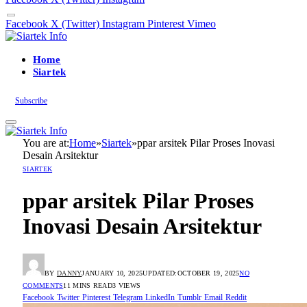
Facebook
X (Twitter)
Instagram
Pinterest
Vimeo
Home
Siartek
Subscribe
You are at:
Home
»
Siartek
»
ppar arsitek Pilar Proses Inovasi
Desain Arsitektur
SIARTEK
ppar arsitek Pilar Proses
Inovasi Desain Arsitektur
BY
DANNY
JANUARY 10, 2025
UPDATED:
OCTOBER 19, 2025
NO
COMMENTS
11 MINS READ
3
VIEWS
Facebook
Twitter
Pinterest
Telegram
LinkedIn
Tumblr
Email
Reddit