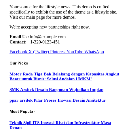
Your source for the lifestyle news. This demo is crafted
specifically to exhibit the use of the theme as a lifestyle site.
Visit our main page for more demos.
We're accepting new partnerships right now.
Email Us:
info@example.com
Contact:
+1-320-0123-451
Facebook
X (Twitter)
Pinterest
YouTube
WhatsApp
Our Picks
Motor Roda Tiga Bak Belakang dengan Kapasitas Angkut
Besar untuk Bisnis: Solusi Andalan UMKM!
SMK Arsitek Desain Bangunan Wujudkan Impian
ppar arsitek Pilar Proses Inovasi Desain Arsitektur
Most Popular
Teknik Sipil ITS Inovasi Riset dan Infrastruktur Masa
Depan