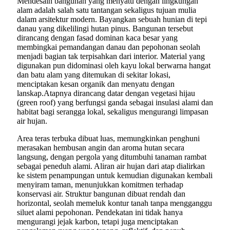
Mendesain bangunan yang menyatu dengan lingkungan
alam adalah salah satu tantangan sekaligus tujuan mulia
dalam arsitektur modern. Bayangkan sebuah hunian di tepi
danau yang dikelilingi hutan pinus. Bangunan tersebut
dirancang dengan fasad dominan kaca besar yang
membingkai pemandangan danau dan pepohonan seolah
menjadi bagian tak terpisahkan dari interior. Material yang
digunakan pun didominasi oleh kayu lokal berwarna hangat
dan batu alam yang ditemukan di sekitar lokasi,
menciptakan kesan organik dan menyatu dengan
lanskap.Atapnya dirancang datar dengan vegetasi hijau
(green roof) yang berfungsi ganda sebagai insulasi alami dan
habitat bagi serangga lokal, sekaligus mengurangi limpasan
air hujan.
Area teras terbuka dibuat luas, memungkinkan penghuni
merasakan hembusan angin dan aroma hutan secara
langsung, dengan pergola yang ditumbuhi tanaman rambat
sebagai peneduh alami. Aliran air hujan dari atap dialirkan
ke sistem penampungan untuk kemudian digunakan kembali
menyiram taman, menunjukkan komitmen terhadap
konservasi air. Struktur bangunan dibuat rendah dan
horizontal, seolah memeluk kontur tanah tanpa mengganggu
siluet alami pepohonan. Pendekatan ini tidak hanya
mengurangi jejak karbon, tetapi juga menciptakan