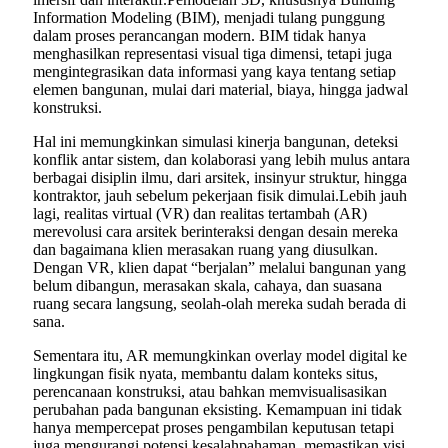
Information Modeling (BIM), menjadi tulang punggung
dalam proses perancangan modern. BIM tidak hanya
menghasilkan representasi visual tiga dimensi, tetapi juga
mengintegrasikan data informasi yang kaya tentang setiap
elemen bangunan, mulai dari material, biaya, hingga jadwal
konstruksi.
Hal ini memungkinkan simulasi kinerja bangunan, deteksi
konflik antar sistem, dan kolaborasi yang lebih mulus antara
berbagai disiplin ilmu, dari arsitek, insinyur struktur, hingga
kontraktor, jauh sebelum pekerjaan fisik dimulai.Lebih jauh
lagi, realitas virtual (VR) dan realitas tertambah (AR)
merevolusi cara arsitek berinteraksi dengan desain mereka
dan bagaimana klien merasakan ruang yang diusulkan.
Dengan VR, klien dapat “berjalan” melalui bangunan yang
belum dibangun, merasakan skala, cahaya, dan suasana
ruang secara langsung, seolah-olah mereka sudah berada di
sana.
Sementara itu, AR memungkinkan overlay model digital ke
lingkungan fisik nyata, membantu dalam konteks situs,
perencanaan konstruksi, atau bahkan memvisualisasikan
perubahan pada bangunan eksisting. Kemampuan ini tidak
hanya mempercepat proses pengambilan keputusan tetapi
juga mengurangi potensi kesalahpahaman, memastikan visi