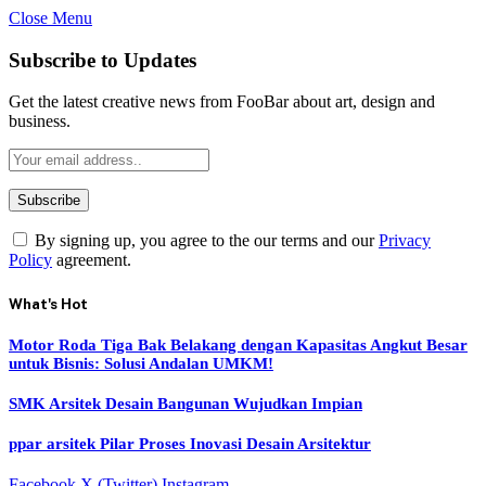
Close Menu
Subscribe to Updates
Get the latest creative news from FooBar about art, design and
business.
By signing up, you agree to the our terms and our
Privacy
Policy
agreement.
What's Hot
Motor Roda Tiga Bak Belakang dengan Kapasitas Angkut Besar
untuk Bisnis: Solusi Andalan UMKM!
SMK Arsitek Desain Bangunan Wujudkan Impian
ppar arsitek Pilar Proses Inovasi Desain Arsitektur
Facebook
X (Twitter)
Instagram