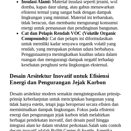
Insulasi Alami:
Material insulasi seperti jerami, wol
domba, kapas daur ulang, atau gabus menawarkan
efisiensi termal yang sangat baik dengan dampak
lingkungan yang minimal. Material ini terbarukan,
tidak beracun, dan membantu mengurangi konsumsi
energi untuk pemanasan dan pendinginan bangunan.
Cat dan Pelapis Rendah VOC (Volatile Organic
Compounds):
Cat dan pelapis ini diformulasikan
untuk memiliki kadar senyawa organik volatil yang
rendah, yang merupakan polutan udara berbahaya.
Penggunaannya meningkatkan kualitas udara dalam
ruangan dan mengurangi dampak negatif terhadap
kesehatan penghuni serta lingkungan eksternal.
Desain Arsitektur Inovatif untuk Efisiensi
Energi dan Pengurangan Jejak Karbon
Desain arsitektur modern semakin mengintegrasikan prinsip-
prinsip keberlanjutan untuk menciptakan bangunan yang
tidak hanya estetis, tetapi juga beroperasi secara efisien dan
meminimalkan dampak lingkungan. Fokus pada efisiensi
energi dan pengurangan jejak karbon telah melahirkan
berbagai pendekatan inovatif, dari desain pasif hingga
integrasi alam ke dalam struktur perkotaan.Salah satu contoh
desain inovatif adalah Bullitt Center di Seattle, Amerika