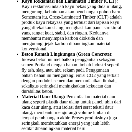
Kayu Reklamasi dan Laminated Timber (CLT):
Kayu reklamasi adalah kayu bekas yang didaur ulang,
mengurangi kebutuhan akan penebangan pohon baru.
Sementara itu, Cross-Laminated Timber (CLT) adalah
produk kayu rekayasa yang terbuat dari lapisan kayu
yang direkatkan silang, menghasilkan panel struktural
yang sangat kuat, stabil, dan ringan. Keduanya
membantu menyimpan karbon dioksida dan
mengurangi jejak karbon dibandingkan material
konvensional.
Beton Ramah Lingkungan (Green Concrete):
Inovasi beton ini melibatkan penggantian sebagian
semen Portland dengan bahan limbah industri seperti
fly ash, slag, atau abu sekam padi. Penggunaan
bahan-bahan ini mengurangi emisi CO2 yang terkait
dengan produksi semen dan memanfaatkan limbah,
sekaligus seringkali meningkatkan kekuatan dan
durabilitas beton.
Material Daur Ulang:
Pemanfaatan material daur
ulang seperti plastik daur ulang untuk panel, ubin dari
kaca daur ulang, atau isolasi dari serat tekstil daur
ulang, membantu mengurangi volume limbah di
tempat pembuangan akhir. Proses produksinya juga
seringkali membutuhkan energi yang jauh lebih
sedikit dibandingkan material baru.