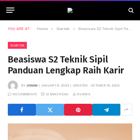
»
»
YOU ARE AT:
Home
Siartek
Beasiswa S2 Teknik Sipil Panduan Lengkap Raih Karir
SIARTEK
Beasiswa S2 Teknik Sipil
Panduan Lengkap Raih Karir
BY
JONAN
JANUARY 8, 2025
UPDATED:
OCTOBER 19, 2025
NO COMMENTS
12 MINS READ
6
VIEWS