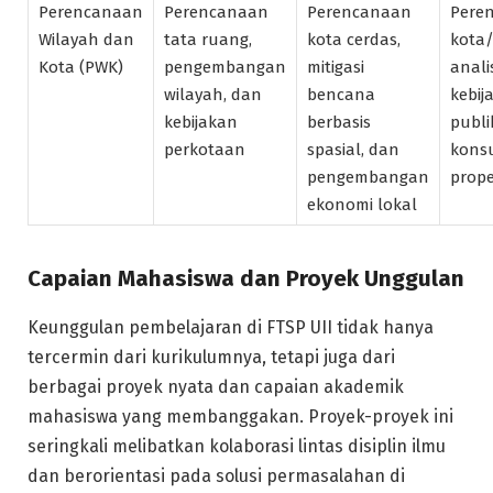
Perencanaan
Perencanaan
Perencanaan
Pere
Wilayah dan
tata ruang,
kota cerdas,
kota/
Kota (PWK)
pengembangan
mitigasi
anali
wilayah, dan
bencana
kebij
kebijakan
berbasis
publi
perkotaan
spasial, dan
kons
pengembangan
prope
ekonomi lokal
Capaian Mahasiswa dan Proyek Unggulan
Keunggulan pembelajaran di FTSP UII tidak hanya
tercermin dari kurikulumnya, tetapi juga dari
berbagai proyek nyata dan capaian akademik
mahasiswa yang membanggakan. Proyek-proyek ini
seringkali melibatkan kolaborasi lintas disiplin ilmu
dan berorientasi pada solusi permasalahan di