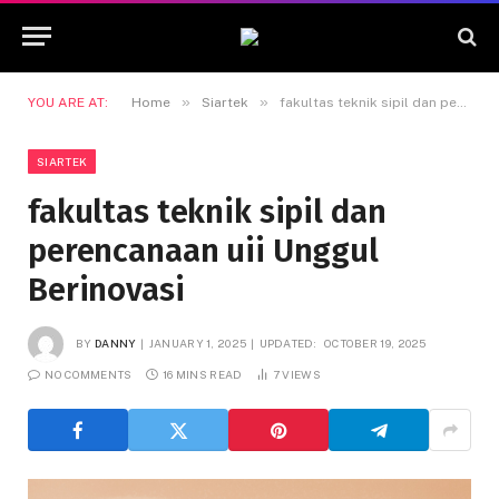
»
»
YOU ARE AT:
Home
Siartek
fakultas teknik sipil dan perencanaan uii Unggul Berinovasi
SIARTEK
fakultas teknik sipil dan
perencanaan uii Unggul
Berinovasi
BY
DANNY
JANUARY 1, 2025
UPDATED:
OCTOBER 19, 2025
NO COMMENTS
16 MINS READ
7
VIEWS