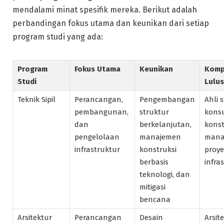
mendalami minat spesifik mereka. Berikut adalah
perbandingan fokus utama dan keunikan dari setiap
program studi yang ada:
Program
Fokus Utama
Keunikan
Komp
Studi
Lulu
Teknik Sipil
Perancangan,
Pengembangan
Ahli 
pembangunan,
struktur
kons
dan
berkelanjutan,
konst
pengelolaan
manajemen
mana
infrastruktur
konstruksi
proy
berbasis
infra
teknologi, dan
mitigasi
bencana
Arsitektur
Perancangan
Desain
Arsit