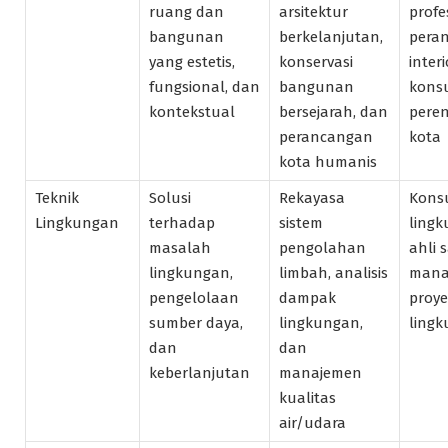
ruang dan
arsitektur
profe
bangunan
berkelanjutan,
pera
yang estetis,
konservasi
interi
fungsional, dan
bangunan
kons
kontekstual
bersejarah, dan
pere
perancangan
kota
kota humanis
Teknik
Solusi
Rekayasa
Kons
Lingkungan
terhadap
sistem
lingk
masalah
pengolahan
ahli s
lingkungan,
limbah, analisis
mana
pengelolaan
dampak
proy
sumber daya,
lingkungan,
ling
dan
dan
keberlanjutan
manajemen
kualitas
air/udara