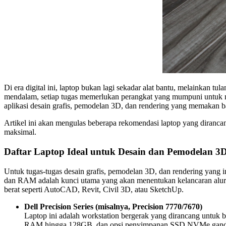
Di era digital ini, laptop bukan lagi sekadar alat bantu, melainkan t
mendalam, setiap tugas memerlukan perangkat yang mumpuni untuk mem
aplikasi desain grafis, pemodelan 3D, dan rendering yang memakan 
Artikel ini akan mengulas beberapa rekomendasi laptop yang diranca
maksimal.
Daftar Laptop Ideal untuk Desain dan Pemodelan 3
Untuk tugas-tugas desain grafis, pemodelan 3D, dan rendering yang int
dan RAM adalah kunci utama yang akan menentukan kelancaran alur k
berat seperti AutoCAD, Revit, Civil 3D, atau SketchUp.
Dell Precision Series (misalnya, Precision 7770/7670)
Laptop ini adalah workstation bergerak yang dirancang untuk b
RAM hingga 128GB, dan opsi penyimpanan SSD NVMe ganda, Pre