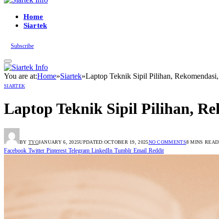
Home
Siartek
Subscribe
You are at:
Home
»
Siartek
»
Laptop Teknik Sipil Pilihan, Rekomendasi
SIARTEK
Laptop Teknik Sipil Pilihan, R
BY
TYO
JANUARY 6, 2025
UPDATED:
OCTOBER 19, 2025
NO COMMENTS
8 MINS READ
Facebook
Twitter
Pinterest
Telegram
LinkedIn
Tumblr
Email
Reddit