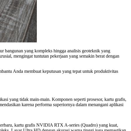
ruktur bangunan yang kompleks hingga analisis geoteknik yang
rusial, mengingat tuntutan pekerjaan yang semakin berat dengan
embantu Anda membuat keputusan yang tepat untuk produktivitas
ikasi yang tidak main-main. Komponen seperti prosesor, kartu grafis,
mendasikan karena performa superiornya dalam menangani aplikasi
 terbaru, kartu grafis NVIDIA RTX A-series (Quadro) yang kuat,
leks. Layar Ultra HD dengan akurasi warna tinggi juga memastikan