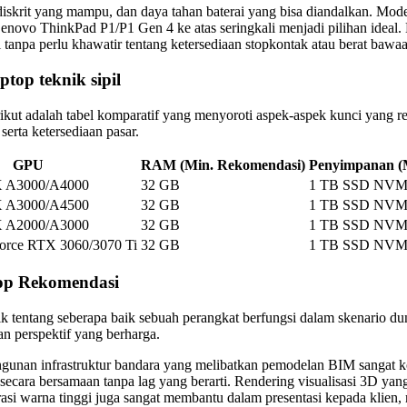
iskrit yang mampu, dan daya tahan baterai yang bisa diandalkan. Mo
 Lenovo ThinkPad P1/P1 Gen 4 ke atas seringkali menjadi pilihan ideal
tanpa perlu khawatir tentang ketersediaan stopkontak atau berat bawa
top teknik sipil
adalah tabel komparatif yang menyoroti aspek-aspek kunci yang releva
serta ketersediaan pasar.
GPU
RAM (Min. Rekomendasi)
Penyimpanan (
 A3000/A4000
32 GB
1 TB SSD NVM
 A3000/A4500
32 GB
1 TB SSD NVM
 A2000/A3000
32 GB
1 TB SSD NVM
rce RTX 3060/3070 Ti
32 GB
1 TB SSD NVM
top Rekomendasi
ik tentang seberapa baik sebuah perangkat berfungsi dalam skenario du
 perspektif yang berharga.
nan infrastruktur bandara yang melibatkan pemodelan BIM sangat komp
 secara bersamaan tanpa lag yang berarti. Rendering visualisasi 3D 
asi warna tinggi juga sangat membantu dalam presentasi kepada klien, me