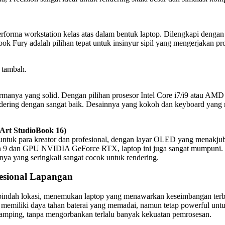
forma workstation kelas atas dalam bentuk laptop. Dilengkapi denga
k Fury adalah pilihan tepat untuk insinyur sipil yang mengerjakan pr
i tambah.
formanya yang solid. Dengan pilihan prosesor Intel Core i7/i9 ata
dering dengan sangat baik. Desainnya yang kokoh dan keyboard yang 
Art StudioBook 16)
k para kreator dan profesional, dengan layar OLED yang menakjubkan
n 9 dan GPU NVIDIA GeForce RTX, laptop ini juga sangat mumpuni. S
asnya yang seringkali sangat cocok untuk rendering.
fesional Lapangan
berpindah lokasi, menemukan laptop yang menawarkan keseimbangan terb
miliki daya tahan baterai yang memadai, namun tetap powerful untuk 
h ramping, tanpa mengorbankan terlalu banyak kekuatan pemrosesan.