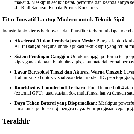
maksud. Meskipun sedikit berat, performa dan keandalannya se
-Ir. Budi Santoso, Kepala Proyek Konstruksi.
Fitur Inovatif Laptop Modern untuk Teknik Sipil
Industri laptop terus berinovasi, dan fitur-fitur terbaru ini dapat mem
Akselerasi AI dan Pembelajaran Mesin:
Banyak laptop kini
AI. Ini sangat berguna untuk aplikasi teknik sipil yang mulai me
Sistem Pendingin Canggih:
Untuk menjaga performa tetap opti
kipas ganda dengan bilah ultra-tipis, atau material termal ber
Layar Beresolusi Tinggi dan Akurasi Warna Unggul:
Layar
Hal ini krusial untuk visualisasi detail model 3D, peta topograf
Konektivitas Thunderbolt Terbaru:
Port Thunderbolt 4 atau
(external GPU), atau stasiun dok multifungsi hanya dengan satu
Daya Tahan Baterai yang Dioptimalkan:
Meskipun powerful,
lama tanpa perlu sering mengisi daya. Fitur pengisian cepat 
Terakhir