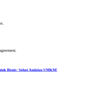
ss.
agreement.
ntuk Bisnis: Solusi Andalan UMKM!