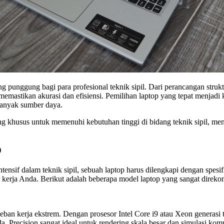
ulang punggung bagi para profesional teknik sipil. Dari perancangan st
astikan akurasi dan efisiensi. Pemilihan laptop yang tepat menjadi k
banyak sumber daya.
ng khusus untuk memenuhi kebutuhan tinggi di bidang teknik sipil, m
D
ensif dalam teknik sipil, sebuah laptop harus dilengkapi dengan spesif
erja Anda. Berikut adalah beberapa model laptop yang sangat direko
eban kerja ekstrem. Dengan prosesor Intel Core i9 atau Xeon generasi
cision sangat ideal untuk rendering skala besar dan simulasi komp