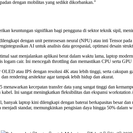
padan dengan mobilitas yang sedikit dikorbankan.”
berikan keuntungan signifikan bagi pengguna di sektor teknik sipil, meni
 dilengkapi dengan unit pemrosesan neural (NPU) atau inti Tensor 
ngintegrasikan AI untuk analisis data geospasial, optimasi desain strukt
mal saat menjalankan aplikasi berat dalam waktu lama, laptop modern 
basis logam cair. Ini mencegah throttling dan memastikan CPU serta GP
 OLED atau IPS dengan resolusi 4K atau lebih tinggi, serta cakupan 
i, dan rendering arsitektur agar tampak lebih hidup dan akurat.
 5 menawarkan kecepatan transfer data yang sangat tinggi dan kema
 kabel. Ini sangat meningkatkan fleksibilitas dan ekspansi workstation
 banyak laptop kini dilengkapi dengan baterai berkapasitas besar da
juga menjadi standar, memungkinkan pengisian daya hingga 50% dalam w