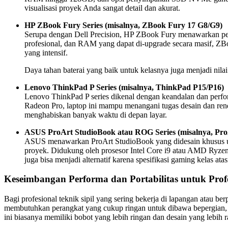
visualisasi proyek Anda sangat detail dan akurat.
HP ZBook Fury Series (misalnya, ZBook Fury 17 G8/G9)
Serupa dengan Dell Precision, HP ZBook Fury menawarkan per
profesional, dan RAM yang dapat di-upgrade secara masif, ZBoo
yang intensif.
Daya tahan baterai yang baik untuk kelasnya juga menjadi nila
Lenovo ThinkPad P Series (misalnya, ThinkPad P15/P16)
Lenovo ThinkPad P series dikenal dengan keandalan dan per
Radeon Pro, laptop ini mampu menangani tugas desain dan ren
menghabiskan banyak waktu di depan layar.
ASUS ProArt StudioBook atau ROG Series (misalnya, Pro
ASUS menawarkan ProArt StudioBook yang didesain khusus untu
proyek. Didukung oleh prosesor Intel Core i9 atau AMD Ryze
juga bisa menjadi alternatif karena spesifikasi gaming kelas at
Keseimbangan Performa dan Portabilitas untuk Pro
Bagi profesional teknik sipil yang sering bekerja di lapangan atau 
membutuhkan perangkat yang cukup ringan untuk dibawa bepergian, me
ini biasanya memiliki bobot yang lebih ringan dan desain yang lebi