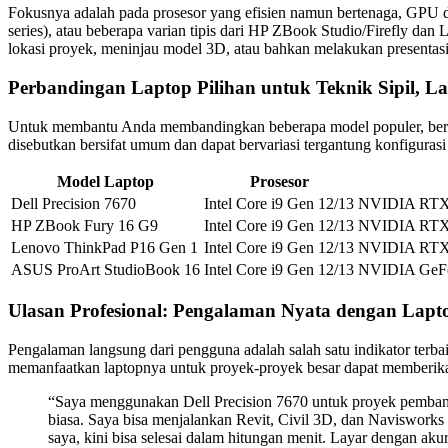
Fokusnya adalah pada prosesor yang efisien namun bertenaga, GPU d
series), atau beberapa varian tipis dari HP ZBook Studio/Firefly dan
lokasi proyek, meninjau model 3D, atau bahkan melakukan presentasi 
Perbandingan Laptop Pilihan untuk Teknik Sipil, Lap
Untuk membantu Anda membandingkan beberapa model populer, berikut 
disebutkan bersifat umum dan dapat bervariasi tergantung konfigurasi 
Model Laptop
Prosesor
Dell Precision 7670
Intel Core i9 Gen 12/13
NVIDIA RTX
HP ZBook Fury 16 G9
Intel Core i9 Gen 12/13
NVIDIA RTX
Lenovo ThinkPad P16 Gen 1
Intel Core i9 Gen 12/13
NVIDIA RTX
ASUS ProArt StudioBook 16
Intel Core i9 Gen 12/13
NVIDIA GeFo
Ulasan Profesional: Pengalaman Nyata dengan Lap
Pengalaman langsung dari pengguna adalah salah satu indikator terba
memanfaatkan laptopnya untuk proyek-proyek besar dapat memberikan
“Saya menggunakan Dell Precision 7670 untuk proyek pembangu
biasa. Saya bisa menjalankan Revit, Civil 3D, dan Navisworks
saya, kini bisa selesai dalam hitungan menit. Layar dengan akur