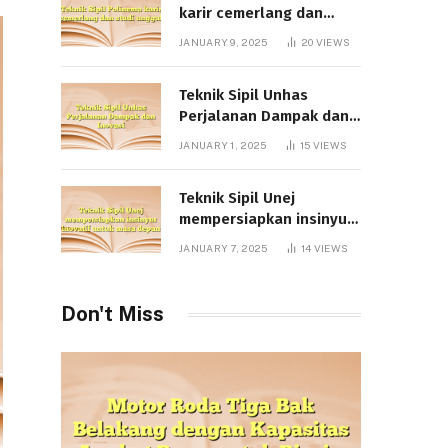
karir cemerlang dan
studi unggul
JANUARY 9, 2025
20
VIEWS
Teknik Sipil Unhas
Perjalanan Dampak dan
Inovasi
JANUARY 1, 2025
15
VIEWS
Teknik Sipil Unej
mempersiapkan insinyur
inovatif untuk masa
JANUARY 7, 2025
14
VIEWS
depan
Don't Miss