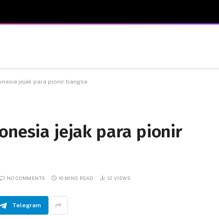
onesia jejak para pionir bangsa
onesia jejak para pionir
NO COMMENTS
10 MINS READ
12
VIEWS
Telegram