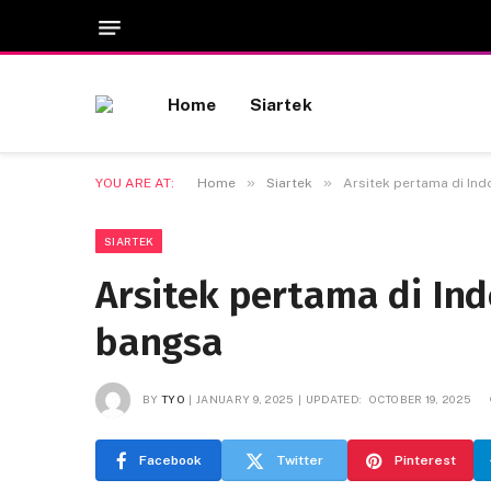
Home
Siartek
»
»
YOU ARE AT:
Home
Siartek
Arsitek pertama di Ind
SIARTEK
Arsitek pertama di Ind
bangsa
BY
TYO
JANUARY 9, 2025
UPDATED:
OCTOBER 19, 2025
Facebook
Twitter
Pinterest