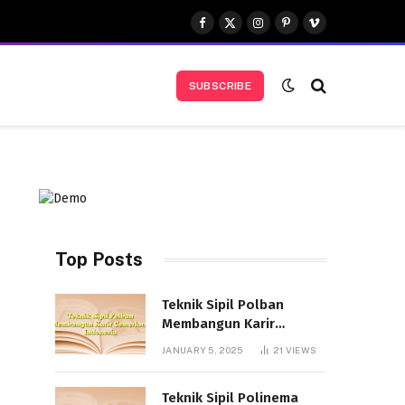
Facebook
X
Instagram
Pinterest
Vimeo
(Twitter)
SUBSCRIBE
Top Posts
Teknik Sipil Polban
Membangun Karir
Cemerlang Indonesia
JANUARY 5, 2025
21
VIEWS
Teknik Sipil Polinema