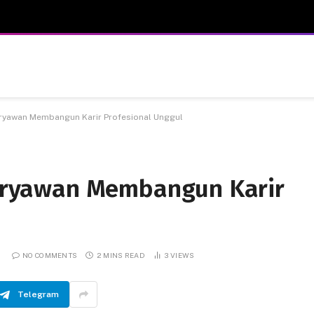
karyawan Membangun Karir Profesional Unggul
 karyawan Membangun Karir
NO COMMENTS
2 MINS READ
3
VIEWS
Telegram