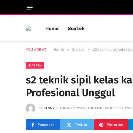
Home
Siartek
»
»
YOU ARE AT:
Home
Siartek
s2 teknik sipil kelas 
SIARTEK
s2 teknik sipil kelas
Profesional Unggul
BY
DANNY
JANUARY 5, 2025
UPDATED:
OCTOBER 19, 2025
Facebook
Twitter
Pinterest