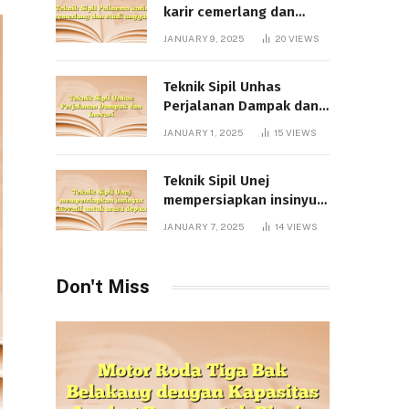
karir cemerlang dan
studi unggul
JANUARY 9, 2025
20
VIEWS
Teknik Sipil Unhas
Perjalanan Dampak dan
Inovasi
JANUARY 1, 2025
15
VIEWS
Teknik Sipil Unej
mempersiapkan insinyur
inovatif untuk masa
JANUARY 7, 2025
14
VIEWS
depan
Don't Miss