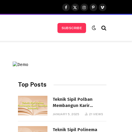
Facebook
X
Instagram
Pinterest
Vimeo
(Twitter)
SUBSCRIBE
Top Posts
Teknik Sipil Polban
Membangun Karir
Cemerlang Indonesia
JANUARY 5, 2025
21
VIEWS
Teknik Sipil Polinema