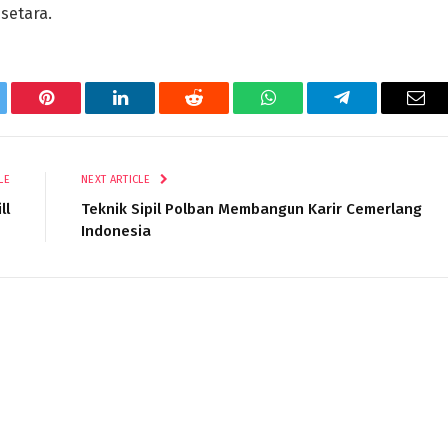
setara.
tter
Pinterest
LinkedIn
Reddit
WhatsApp
Telegram
Ema
LE
NEXT ARTICLE
ll
Teknik Sipil Polban Membangun Karir Cemerlang
Indonesia