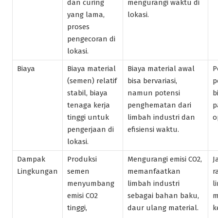
dan curing
mengurangi waktu di
yang lama,
lokasi.
proses
pengecoran di
lokasi.
Biaya
Biaya material
Biaya material awal
P
(semen) relatif
bisa bervariasi,
p
stabil, biaya
namun potensi
b
tenaga kerja
penghematan dari
p
tinggi untuk
limbah industri dan
o
pengerjaan di
efisiensi waktu.
lokasi.
Dampak
Produksi
Mengurangi emisi CO2,
J
Lingkungan
semen
memanfaatkan
r
menyumbang
limbah industri
l
emisi CO2
sebagai bahan baku,
m
tinggi,
daur ulang material.
k