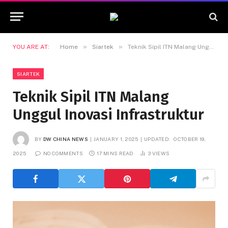
»
»
YOU ARE AT:
Home
Siartek
Teknik Sipil ITN Malang Unggul Inovasi Infrastruktur
SIARTEK
Teknik Sipil ITN Malang
Unggul Inovasi Infrastruktur
BY
DW CHINA NEWS
JANUARY 1, 2025
UPDATED:
OCTOBER 19,
2025
NO COMMENTS
17 MINS READ
3
VIEWS