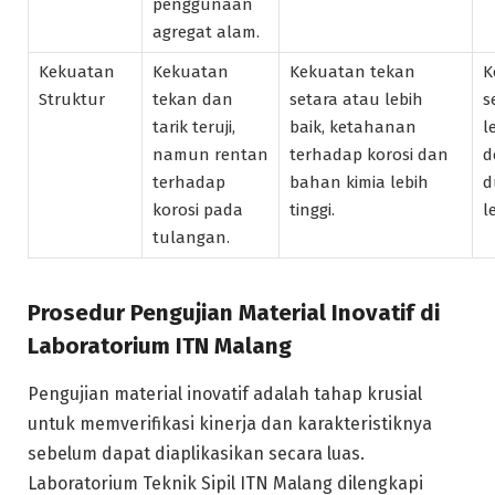
penggunaan
agregat alam.
Kekuatan
Kekuatan
Kekuatan tekan
K
Struktur
tekan dan
setara atau lebih
s
tarik teruji,
baik, ketahanan
l
namun rentan
terhadap korosi dan
d
terhadap
bahan kimia lebih
d
korosi pada
tinggi.
l
tulangan.
Prosedur Pengujian Material Inovatif di
Laboratorium ITN Malang
Pengujian material inovatif adalah tahap krusial
untuk memverifikasi kinerja dan karakteristiknya
sebelum dapat diaplikasikan secara luas.
Laboratorium Teknik Sipil ITN Malang dilengkapi