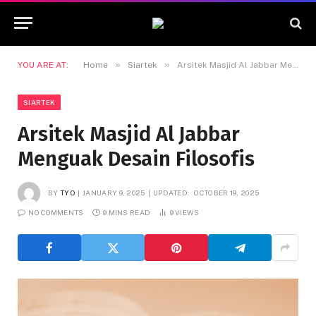
»
»
YOU ARE AT:
Home
Siartek
Arsitek Masjid Al Jabbar Menguak Desain Filosofis
SIARTEK
Arsitek Masjid Al Jabbar
Menguak Desain Filosofis
BY
TYO
JANUARY 9, 2025
UPDATED:
OCTOBER 19, 2025
NO COMMENTS
9 MINS READ
9
VIEWS