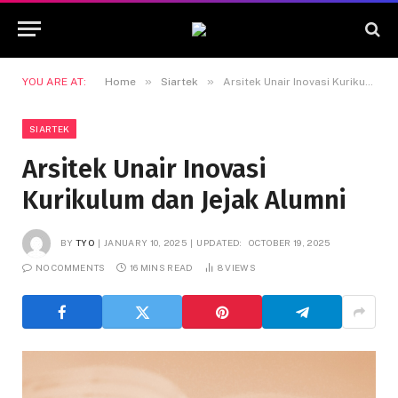
»
»
YOU ARE AT:
Home
Siartek
Arsitek Unair Inovasi Kurikulum dan Jejak Alumni
SIARTEK
Arsitek Unair Inovasi
Kurikulum dan Jejak Alumni
BY
TYO
JANUARY 10, 2025
UPDATED:
OCTOBER 19, 2025
NO COMMENTS
16 MINS READ
8
VIEWS