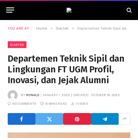
»
»
YOU ARE AT:
Home
Siartek
Departemen Teknik Sipil dan Lingkungan FT UGM Profil, Inovasi, dan Jejak Alumni
SIARTEK
Departemen Teknik Sipil dan
Lingkungan FT UGM Profil,
Inovasi, dan Jejak Alumni
BY
RONALD
JANUARY 1, 2025
UPDATED:
OCTOBER 19, 2025
NO COMMENTS
10 MINS READ
1
VIEWS