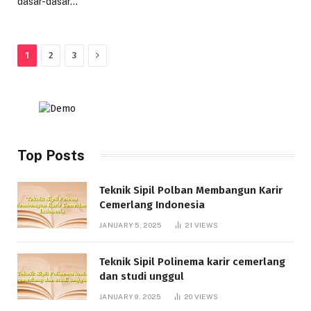
dasar-dasar…
Next
1
2
3
Top Posts
Teknik Sipil Polban Membangun Karir
Cemerlang Indonesia
JANUARY 5, 2025
21
VIEWS
Teknik Sipil Polinema karir cemerlang
dan studi unggul
JANUARY 9, 2025
20
VIEWS