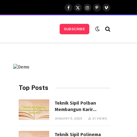
Facebook
X
Instagram
Pinterest
Vimeo
(Twitter)
SUBSCRIBE
Top Posts
Teknik Sipil Polban
Membangun Karir
Cemerlang Indonesia
JANUARY 5, 2025
21
VIEWS
Teknik Sipil Polinema