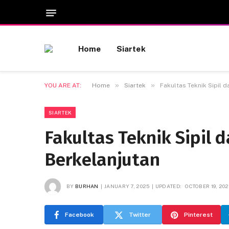
Home
Siartek
»
»
YOU ARE AT:
Home
Siartek
Fakultas Teknik Sipil 
SIARTEK
Fakultas Teknik Sipil 
Berkelanjutan
BY
BURHAN
JANUARY 7, 2025
UPDATED:
OCTOBER 19, 20
Facebook
Twitter
Pinterest