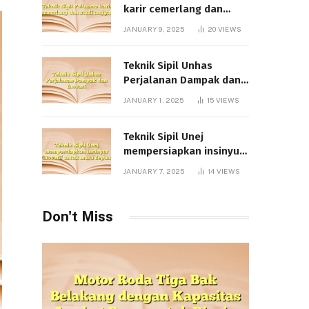
karir cemerlang dan
studi unggul
JANUARY 9, 2025
20
VIEWS
Teknik Sipil Unhas
Perjalanan Dampak dan
Inovasi
JANUARY 1, 2025
15
VIEWS
Teknik Sipil Unej
mempersiapkan insinyur
inovatif untuk masa
JANUARY 7, 2025
14
VIEWS
depan
Don't Miss