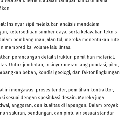
ditetapkan. Berikut adalah tahapan kunci di mana
ikan:
al:
Insinyur sipil melakukan analisis mendalam
n, ketersediaan sumber daya, serta kelayakan teknis
 dalam pembangunan jalan tol, mereka menentukan rute
an memprediksi volume lalu lintas.
tkan perancangan detail struktur, pemilihan material,
tas. Untuk jembatan, insinyur merancang pondasi, pilar,
angkan beban, kondisi geologi, dan faktor lingkungan
l ini mengawasi proses tender, pemilihan kontraktor,
i sesuai dengan spesifikasi desain. Mereka juga
wal, anggaran, dan kualitas di lapangan. Dalam proyek
an saluran, bendungan, dan pintu air sesuai standar