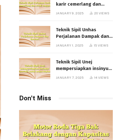
karir cemerlang dan
studi unggul
JANUARY 9, 2025
20
VIEWS
Teknik Sipil Unhas
Perjalanan Dampak dan
Inovasi
JANUARY 1, 2025
15
VIEWS
Teknik Sipil Unej
mempersiapkan insinyur
inovatif untuk masa
JANUARY 7, 2025
14
VIEWS
depan
Don't Miss