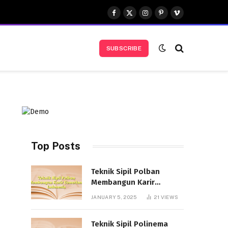
Facebook
X
Instagram
Pinterest
Vimeo
(Twitter)
SUBSCRIBE
Top Posts
Teknik Sipil Polban
Membangun Karir
Cemerlang Indonesia
JANUARY 5, 2025
21
VIEWS
Teknik Sipil Polinema