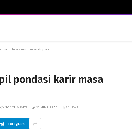
ipil pondasi karir masa depan
ipil pondasi karir masa
NO COMMENTS
20 MINS READ
6
VIEWS
Telegram