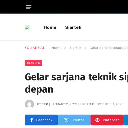
Home
Siartek
»
»
YOU ARE AT:
Home
Siartek
Gelar sarjana teknik s
SIARTEK
Gelar sarjana teknik s
depan
BY
TYO
JANUARY 2, 2025
UPDATED:
OCTOBER 19, 2025
Facebook
Twitter
Pinterest