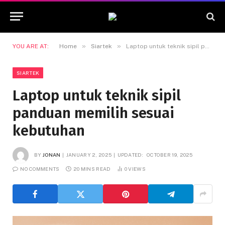
»
»
YOU ARE AT:
Home
Siartek
Laptop untuk teknik sipil panduan memilih sesuai kebutuhan
SIARTEK
Laptop untuk teknik sipil
panduan memilih sesuai
kebutuhan
BY
JONAN
JANUARY 2, 2025
UPDATED:
OCTOBER 19, 2025
NO COMMENTS
20 MINS READ
0
VIEWS