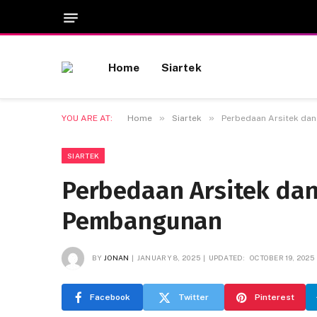
Home
Siartek
»
»
YOU ARE AT:
Home
Siartek
Perbedaan Arsitek dan
SIARTEK
Perbedaan Arsitek dan
Pembangunan
BY
JONAN
JANUARY 8, 2025
UPDATED:
OCTOBER 19, 2025
Facebook
Twitter
Pinterest