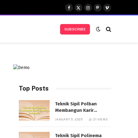
Facebook
X
Instagram
Pinterest
Vimeo
(Twitter)
SUBSCRIBE
Top Posts
Teknik Sipil Polban
Membangun Karir
Cemerlang Indonesia
JANUARY 5, 2025
21
VIEWS
Teknik Sipil Polinema