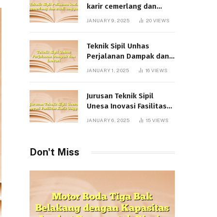
karir cemerlang dan
studi unggul
JANUARY 9, 2025
20
VIEWS
Teknik Sipil Unhas
Perjalanan Dampak dan
Inovasi
JANUARY 1, 2025
16
VIEWS
Jurusan Teknik Sipil
Unesa Inovasi Fasilitas
Karir Unggul
JANUARY 6, 2025
15
VIEWS
Don't Miss