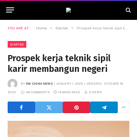
»
»
YOU ARE AT:
Home
Siartek
Prospek kerja teknik sipil karir membangun negeri
SIARTEK
Prospek kerja teknik sipil
karir membangun negeri
BY
DW CHINA NEWS
JANUARY 1, 2025
UPDATED:
OCTOBER 19,
2025
NO COMMENTS
14 MINS READ
3
VIEWS