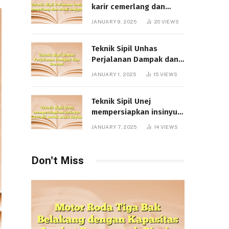
karir cemerlang dan
studi unggul
JANUARY 9, 2025
20
VIEWS
Teknik Sipil Unhas
Perjalanan Dampak dan
Inovasi
JANUARY 1, 2025
15
VIEWS
Teknik Sipil Unej
mempersiapkan insinyur
inovatif untuk masa
JANUARY 7, 2025
14
VIEWS
depan
Don't Miss