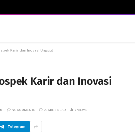
ospek Karir dan Inovasi Unggul
ospek Karir dan Inovasi
25
NO COMMENTS
29 MINS READ
7
VIEWS
Telegram