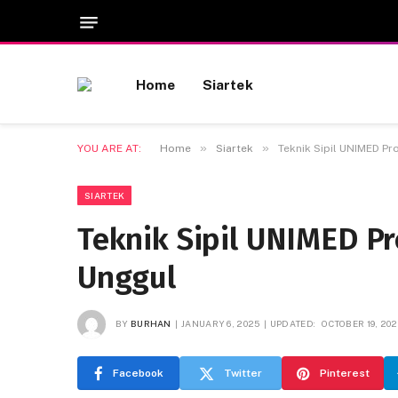
Home
Siartek
»
»
YOU ARE AT:
Home
Siartek
Teknik Sipil UNIMED Pr
SIARTEK
Teknik Sipil UNIMED Pr
Unggul
BY
BURHAN
JANUARY 6, 2025
UPDATED:
OCTOBER 19, 20
Facebook
Twitter
Pinterest