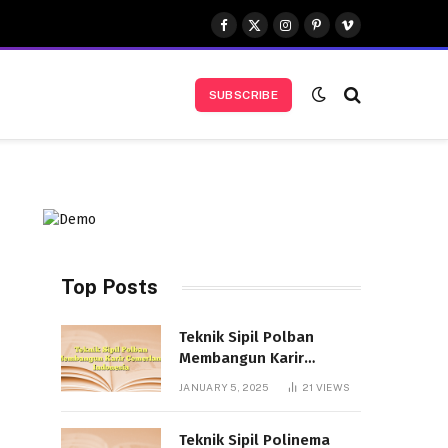
Facebook
X
Instagram
Pinterest
Vimeo
(Twitter)
SUBSCRIBE
Top Posts
Teknik Sipil Polban
Membangun Karir
Cemerlang Indonesia
JANUARY 5, 2025
21
VIEWS
Teknik Sipil Polinema