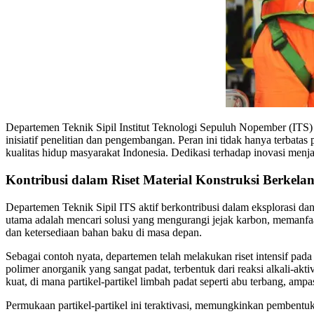
Departemen Teknik Sipil Institut Teknologi Sepuluh Nopember (ITS)
inisiatif penelitian dan pengembangan. Peran ini tidak hanya terbat
kualitas hidup masyarakat Indonesia. Dedikasi terhadap inovasi menjad
Kontribusi dalam Riset Material Konstruksi Berkela
Departemen Teknik Sipil ITS aktif berkontribusi dalam eksplorasi da
utama adalah mencari solusi yang mengurangi jejak karbon, memanfaat
dan ketersediaan bahan baku di masa depan.
Sebagai contoh nyata, departemen telah melakukan riset intensif pada 
polimer anorganik yang sangat padat, terbentuk dari reaksi alkali-akt
kuat, di mana partikel-partikel limbah padat seperti abu terbang, am
Permukaan partikel-partikel ini teraktivasi, memungkinkan pembentuk