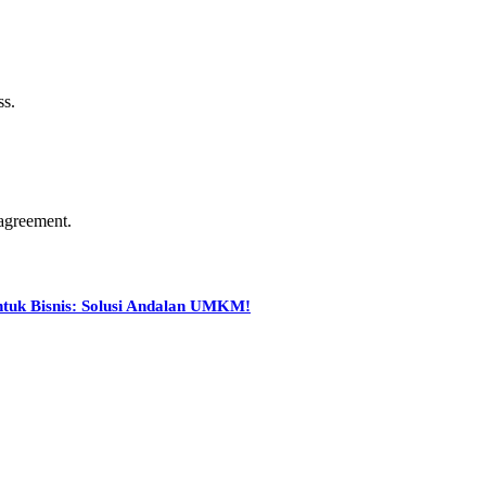
ss.
agreement.
ntuk Bisnis: Solusi Andalan UMKM!