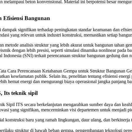
kan melampaui beton konvensional. Material ini berpotensi besar mengu
 Efisiensi Bangunan
 dampak signifikan terhadap peningkatan standar keamanan dan efisien
i yang relevan untuk industri konstruksi, memastikan setiap bangunan
an metode analisis struktur yang lebih akurat untuk bangunan tahan 
ik dengan lebih presisi, seperti simulasi dinamika nonlinear pada ban
al Indonesia (SNI) terkait perencanaan struktur bangunan gedung dan
ng Tata Cara Perencanaan Ketahanan Gempa untuk Struktur Bangunan 
tkan keselamatan publik. Selain itu, penelitian tentang efisiensi energi
lebih hemat energi dan mengurangi biaya operasional jangka panjang b
Its teknik sipil
Sipil ITS secara berkelanjutan mengarahkan sumber daya dan keahlian
novasi yang signifikan, mencerminkan visi departemen untuk menjadi pio
 konstruksi baru yang ramah lingkungan, daur ulang, dan berkinerja ti
perilaku struktur di bawah beban gempa, pengembangan teknologi pereda