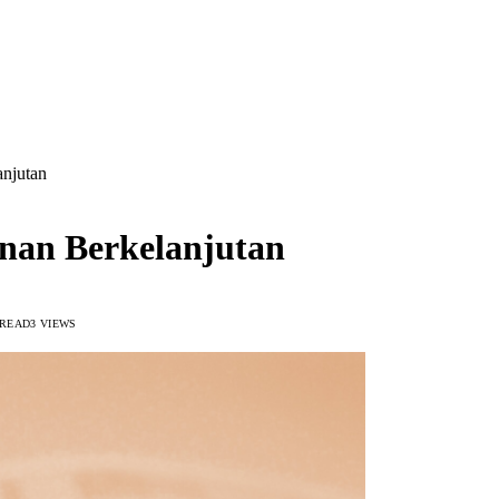
anjutan
unan Berkelanjutan
 READ
3
VIEWS