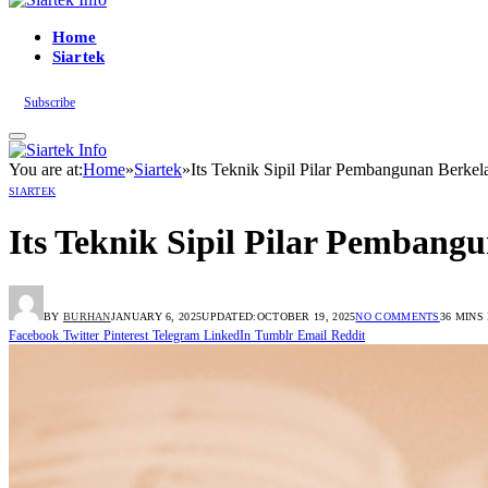
Home
Siartek
Subscribe
You are at:
Home
»
Siartek
»
Its Teknik Sipil Pilar Pembangunan Berkel
SIARTEK
Its Teknik Sipil Pilar Pembang
BY
BURHAN
JANUARY 6, 2025
UPDATED:
OCTOBER 19, 2025
NO COMMENTS
36 MINS
Facebook
Twitter
Pinterest
Telegram
LinkedIn
Tumblr
Email
Reddit