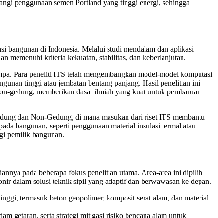
rangi penggunaan semen Portland yang tinggi energi, sehingga
si bangunan di Indonesia. Melalui studi mendalam dan aplikasi
 memenuhi kriteria kekuatan, stabilitas, dan keberlanjutan.
gempa. Para peneliti ITS telah mengembangkan model-model komputasi
gunan tinggi atau jembatan bentang panjang. Hasil penelitian ini
 non-gedung, memberikan dasar ilmiah yang kuat untuk pembaruan
Gedung dan Non-Gedung, di mana masukan dari riset ITS membantu
 pada bangunan, seperti penggunaan material insulasi termal atau
agi pemilik bangunan.
nya pada beberapa fokus penelitian utama. Area-area ini dipilih
nir dalam solusi teknik sipil yang adaptif dan berwawasan ke depan.
nggi, termasuk beton geopolimer, komposit serat alam, dan material
m getaran, serta strategi mitigasi risiko bencana alam untuk