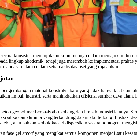
 secara konsisten menunjukkan komitmennya dalam memajukan ilmu pen
as pada lingkup akademik, tetapi juga merambah ke implementasi prakt
i landasan utama dalam setiap aktivitas riset yang dijalankan.
njutan
n pengembangan material konstruksi baru yang tidak hanya kuat dan tah
kan limbah industri, serta meningkatkan efisiensi sumber daya alam. P
beton geopolimer berbasis abu terbang dan limbah industri lainnya. Str
ivasi silika dan alumina yang terkandung dalam abu terbang. Ilustrasi d
pas tebu, atau bahkan serbuk kaca didispersikan secara homogen, mengi
an fase gel amorf yang mengikat semua komponen menjadi satu kesatuan