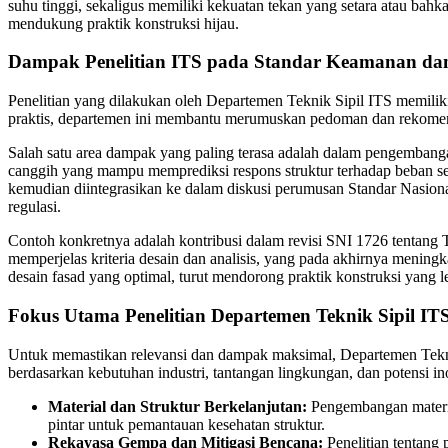
suhu tinggi, sekaligus memiliki kekuatan tekan yang setara atau bah
mendukung praktik konstruksi hijau.
Dampak Penelitian ITS pada Standar Keamanan dan
Penelitian yang dilakukan oleh Departemen Teknik Sipil ITS memiliki
praktis, departemen ini membantu merumuskan pedoman dan rekomendas
Salah satu area dampak yang paling terasa adalah dalam pengembang
canggih yang mampu memprediksi respons struktur terhadap beban seism
kemudian diintegrasikan ke dalam diskusi perumusan Standar Nasion
regulasi.
Contoh konkretnya adalah kontribusi dalam revisi SNI 1726 tenta
memperjelas kriteria desain dan analisis, yang pada akhirnya meningka
desain fasad yang optimal, turut mendorong praktik konstruksi yang 
Fokus Utama Penelitian Departemen Teknik Sipil ITS, 
Untuk memastikan relevansi dan dampak maksimal, Departemen Teknik 
berdasarkan kebutuhan industri, tantangan lingkungan, dan potensi i
Material dan Struktur Berkelanjutan:
Pengembangan material
pintar untuk pemantauan kesehatan struktur.
Rekayasa Gempa dan Mitigasi Bencana:
Penelitian tentang 