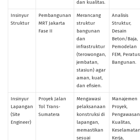
dan kualitas.
Insinyur
Pembangunan
Merancang
Analisis
Struktur
MRT Jakarta
struktur
Struktur,
Fase II
bangunan
Desain
dan
Beton/Baja,
infrastruktur
Pemodelan
(terowongan,
FEM, Peratu
jembatan,
Bangunan.
stasiun) agar
aman, kuat,
dan efisien.
Insinyur
Proyek Jalan
Mengawasi
Manajemen
Lapangan
Tol Trans-
pelaksanaan
Proyek,
(Site
Sumatera
konstruksi di
Pengawasan
Engineer)
lapangan,
Kualitas,
memastikan
Keselamata
sesuai
Kerja,