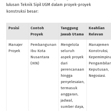
lulusan Teknik Sipil UGM dalam proyek-proyek
konstruksi besar:
Posisi
Contoh
Tanggung
Keahlian
Proyek
Jawab Utama
Relevan
Manajer
Pembangunan
Mengelola
Manajemen
Proyek
Ibu Kota
seluruh
Konstruksi,
Nusantara
aspek proyek
Kepemimpin
(IKN)
dari
Pengambila
perencanaan
Keputusan,
hingga
Negosiasi.
penyelesaian,
termasuk
anggaran,
jadwal,
sumber daya,