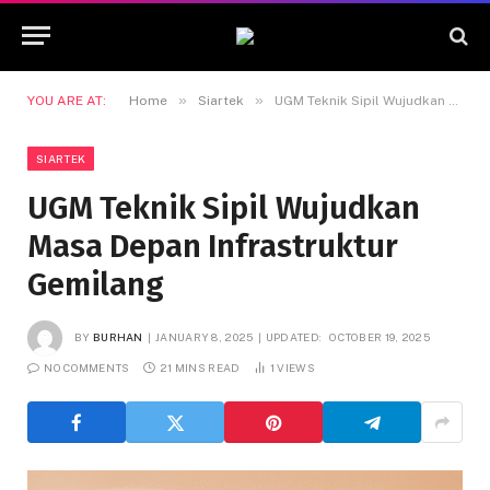
»
»
YOU ARE AT:
Home
Siartek
UGM Teknik Sipil Wujudkan Masa Depan Infrastruktur Gemilang
SIARTEK
UGM Teknik Sipil Wujudkan
Masa Depan Infrastruktur
Gemilang
BY
BURHAN
JANUARY 8, 2025
UPDATED:
OCTOBER 19, 2025
NO COMMENTS
21 MINS READ
1
VIEWS