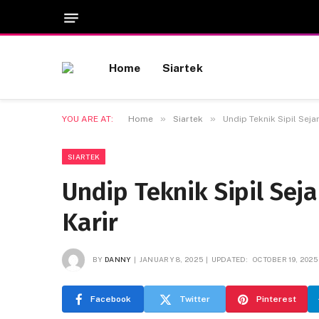
Home
Siartek
»
»
YOU ARE AT:
Home
Siartek
Undip Teknik Sipil Sej
SIARTEK
Undip Teknik Sipil Se
Karir
BY
DANNY
JANUARY 8, 2025
UPDATED:
OCTOBER 19, 2025
Facebook
Twitter
Pinterest