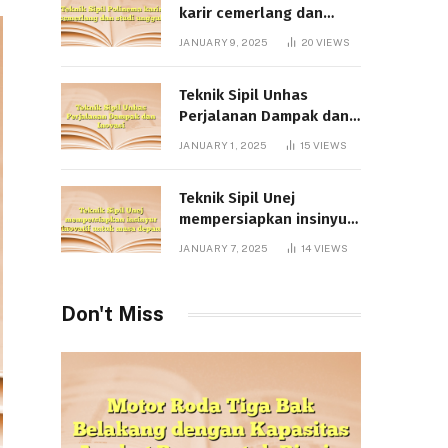
karir cemerlang dan
studi unggul
JANUARY 9, 2025
20
VIEWS
Teknik Sipil Unhas
Perjalanan Dampak dan
Inovasi
JANUARY 1, 2025
15
VIEWS
Teknik Sipil Unej
mempersiapkan insinyur
inovatif untuk masa
JANUARY 7, 2025
14
VIEWS
depan
Don't Miss