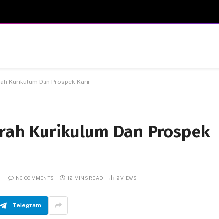
arah Kurikulum Dan Prospek Karir
jarah Kurikulum Dan Prospek
NO COMMENTS
12 MINS READ
9
VIEWS
Telegram