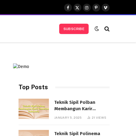
Facebook
X
Instagram
Pinterest
Vimeo
(Twitter)
SUBSCRIBE
Top Posts
Teknik Sipil Polban
Membangun Karir
Cemerlang Indonesia
JANUARY 5, 2025
21
VIEWS
Teknik Sipil Polinema