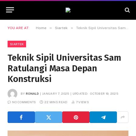
»
»
YOU ARE AT:
Home
Siartek
Teknik Sipil Universitas Sam Ratulangi Masa Depan Konstruksi
SIARTEK
Teknik Sipil Universitas Sam
Ratulangi Masa Depan
Konstruksi
BY
RONALD
JANUARY 7, 2025
UPDATED:
OCTOBER 19, 2025
NO COMMENTS
22 MINS READ
7
VIEWS