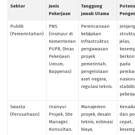
Sektor
Jenis
Tanggung
Potens
Pekerjaan
Jawab Utama
Penge
Publik
PNS
Perencanaan
Jenjang
(Pemerintahan)
(Insinyur di
kebijakan
strukt
Kementerian
infrastruktur,
jelas,
PUPR, Dinas
pengawasan
kesem
Pekerjaan
proyek
berkont
Umum,
pemerintah,
pada
Bappenas)
pengelolaan
pemba
aset negara,
nasiona
regulasi teknis.
stabili
pekerj
Swasta
Insinyur
Manajemen
Kenaika
(Perusahaan)
Proyek, Site
proyek, desain
dan pos
Manager,
teknis, estimasi
cepat,
Konsultan,
biaya,
kesem