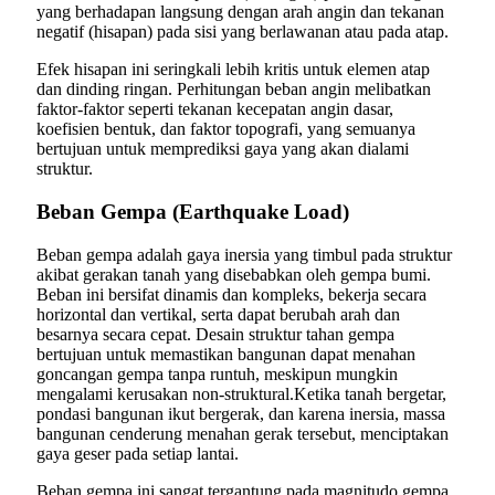
yang berhadapan langsung dengan arah angin dan tekanan
negatif (hisapan) pada sisi yang berlawanan atau pada atap.
Efek hisapan ini seringkali lebih kritis untuk elemen atap
dan dinding ringan. Perhitungan beban angin melibatkan
faktor-faktor seperti tekanan kecepatan angin dasar,
koefisien bentuk, dan faktor topografi, yang semuanya
bertujuan untuk memprediksi gaya yang akan dialami
struktur.
Beban Gempa (Earthquake Load)
Beban gempa adalah gaya inersia yang timbul pada struktur
akibat gerakan tanah yang disebabkan oleh gempa bumi.
Beban ini bersifat dinamis dan kompleks, bekerja secara
horizontal dan vertikal, serta dapat berubah arah dan
besarnya secara cepat. Desain struktur tahan gempa
bertujuan untuk memastikan bangunan dapat menahan
goncangan gempa tanpa runtuh, meskipun mungkin
mengalami kerusakan non-struktural.Ketika tanah bergetar,
pondasi bangunan ikut bergerak, dan karena inersia, massa
bangunan cenderung menahan gerak tersebut, menciptakan
gaya geser pada setiap lantai.
Beban gempa ini sangat tergantung pada magnitudo gempa,