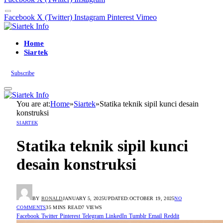
Facebook
X (Twitter)
Instagram
Pinterest
Vimeo
Home
Siartek
Subscribe
You are at:
Home
»
Siartek
»
Statika teknik sipil kunci desain
konstruksi
SIARTEK
Statika teknik sipil kunci
desain konstruksi
BY
RONALD
JANUARY 5, 2025
UPDATED:
OCTOBER 19, 2025
NO
COMMENTS
35 MINS READ
7
VIEWS
Facebook
Twitter
Pinterest
Telegram
LinkedIn
Tumblr
Email
Reddit