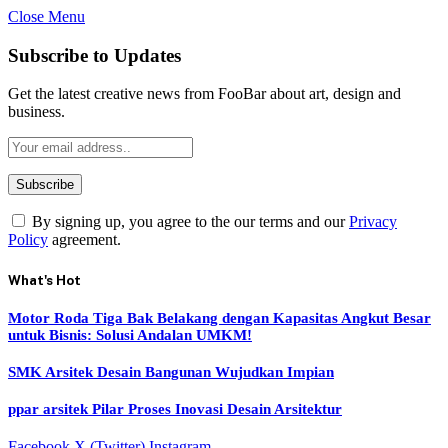
Close Menu
Subscribe to Updates
Get the latest creative news from FooBar about art, design and
business.
By signing up, you agree to the our terms and our
Privacy
Policy
agreement.
What's Hot
Motor Roda Tiga Bak Belakang dengan Kapasitas Angkut Besar
untuk Bisnis: Solusi Andalan UMKM!
SMK Arsitek Desain Bangunan Wujudkan Impian
ppar arsitek Pilar Proses Inovasi Desain Arsitektur
Facebook
X (Twitter)
Instagram