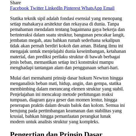
Share
Facebook
Twitter
LinkedIn
Pinterest
WhatsApp
Email
Statika teknik sipil adalah fondasi esensial yang menopang
setiap mahakarya arsitektur dan rekayasa di dunia. Tanpa
pemahaman mendalam tentang bagaimana gaya bekerja dan
berinteraksi dalam suatu struktur, bangunan pencakar langit,
jembatan megah, atau bahkan rumah sederhana sekalipun
tidak akan pernah berdiri kokoh dan aman. Bidang ilmu ini
mengajak untuk menjelajahi dunia keseimbangan, ketahanan
material, dan prediksi perilaku struktur di bawah berbagai
jenis beban, memastikan setiap inci konstruksi mampu
menghadapi tantangan alam dan penggunaan sehari-hari.
Mulai dari memahami prinsip dasar hukum Newton hingga
menganalisis beban mati, hidup, angin, dan gempa, statika
membimbing dalam merancang elemen struktur yang stabil.
Penjelajahan ini mencakup metode perhitungan reaksi
tumpuan, diagram gaya geser dan momen lentur, hingga
penerapan praktis dalam desain balok dan kolom. Semua ini
berujung pada pertimbangan keamanan dan stabilitas yang
krusial, bahkan hingga pemanfaatan perangkat lunak
modern untuk analisis struktur yang kompleks.
Pengertian dan Prinsip Dasar