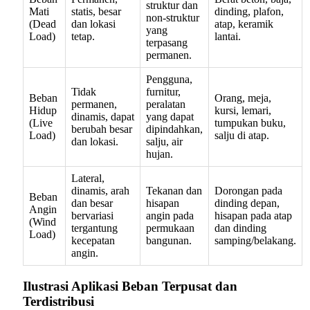
struktur dan
Mati
statis, besar
dinding, plafon,
non-struktur
(Dead
dan lokasi
atap, keramik
yang
Load)
tetap.
lantai.
terpasang
permanen.
Pengguna,
Tidak
furnitur,
Beban
Orang, meja,
permanen,
peralatan
Hidup
kursi, lemari,
dinamis, dapat
yang dapat
(Live
tumpukan buku,
berubah besar
dipindahkan,
Load)
salju di atap.
dan lokasi.
salju, air
hujan.
Lateral,
dinamis, arah
Tekanan dan
Dorongan pada
Beban
dan besar
hisapan
dinding depan,
Angin
bervariasi
angin pada
hisapan pada atap
(Wind
tergantung
permukaan
dan dinding
Load)
kecepatan
bangunan.
samping/belakang.
angin.
Ilustrasi Aplikasi Beban Terpusat dan
Terdistribusi