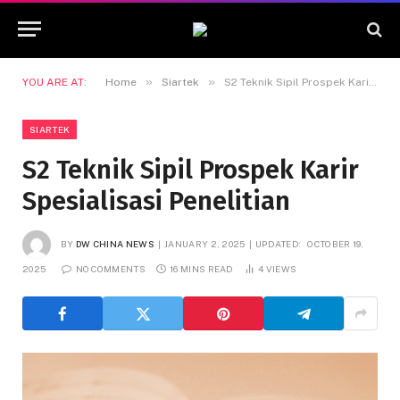
»
»
YOU ARE AT:
Home
Siartek
S2 Teknik Sipil Prospek Karir Spesialisasi Penelitian
SIARTEK
S2 Teknik Sipil Prospek Karir
Spesialisasi Penelitian
BY
DW CHINA NEWS
JANUARY 2, 2025
UPDATED:
OCTOBER 19,
2025
NO COMMENTS
16 MINS READ
4
VIEWS