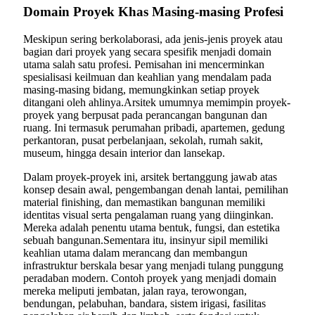
Domain Proyek Khas Masing-masing Profesi
Meskipun sering berkolaborasi, ada jenis-jenis proyek atau
bagian dari proyek yang secara spesifik menjadi domain
utama salah satu profesi. Pemisahan ini mencerminkan
spesialisasi keilmuan dan keahlian yang mendalam pada
masing-masing bidang, memungkinkan setiap proyek
ditangani oleh ahlinya.Arsitek umumnya memimpin proyek-
proyek yang berpusat pada perancangan bangunan dan
ruang. Ini termasuk perumahan pribadi, apartemen, gedung
perkantoran, pusat perbelanjaan, sekolah, rumah sakit,
museum, hingga desain interior dan lansekap.
Dalam proyek-proyek ini, arsitek bertanggung jawab atas
konsep desain awal, pengembangan denah lantai, pemilihan
material finishing, dan memastikan bangunan memiliki
identitas visual serta pengalaman ruang yang diinginkan.
Mereka adalah penentu utama bentuk, fungsi, dan estetika
sebuah bangunan.Sementara itu, insinyur sipil memiliki
keahlian utama dalam merancang dan membangun
infrastruktur berskala besar yang menjadi tulang punggung
peradaban modern. Contoh proyek yang menjadi domain
mereka meliputi jembatan, jalan raya, terowongan,
bendungan, pelabuhan, bandara, sistem irigasi, fasilitas