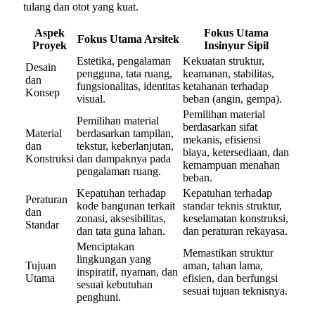
tulang dan otot yang kuat.
Aspek
Fokus Utama
Fokus Utama Arsitek
Proyek
Insinyur Sipil
Estetika, pengalaman
Kekuatan struktur,
Desain
pengguna, tata ruang,
keamanan, stabilitas,
dan
fungsionalitas, identitas
ketahanan terhadap
Konsep
visual.
beban (angin, gempa).
Pemilihan material
Pemilihan material
berdasarkan sifat
Material
berdasarkan tampilan,
mekanis, efisiensi
dan
tekstur, keberlanjutan,
biaya, ketersediaan, dan
Konstruksi
dan dampaknya pada
kemampuan menahan
pengalaman ruang.
beban.
Kepatuhan terhadap
Kepatuhan terhadap
Peraturan
kode bangunan terkait
standar teknis struktur,
dan
zonasi, aksesibilitas,
keselamatan konstruksi,
Standar
dan tata guna lahan.
dan peraturan rekayasa.
Menciptakan
Memastikan struktur
lingkungan yang
Tujuan
aman, tahan lama,
inspiratif, nyaman, dan
Utama
efisien, dan berfungsi
sesuai kebutuhan
sesuai tujuan teknisnya.
penghuni.