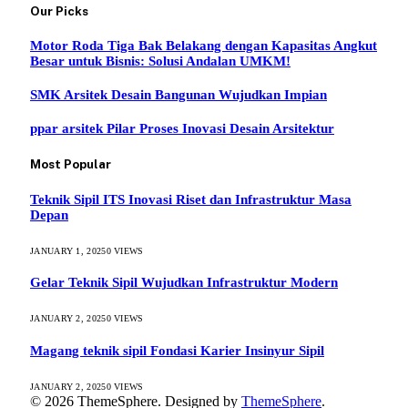
Our Picks
Motor Roda Tiga Bak Belakang dengan Kapasitas Angkut
Besar untuk Bisnis: Solusi Andalan UMKM!
SMK Arsitek Desain Bangunan Wujudkan Impian
ppar arsitek Pilar Proses Inovasi Desain Arsitektur
Most Popular
Teknik Sipil ITS Inovasi Riset dan Infrastruktur Masa
Depan
JANUARY 1, 2025
0
VIEWS
Gelar Teknik Sipil Wujudkan Infrastruktur Modern
JANUARY 2, 2025
0
VIEWS
Magang teknik sipil Fondasi Karier Insinyur Sipil
JANUARY 2, 2025
0
VIEWS
© 2026 ThemeSphere. Designed by
ThemeSphere
.