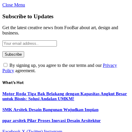
Close Menu
Subscribe to Updates
Get the latest creative news from FooBar about art, design and
business.
By signing up, you agree to the our terms and our
Privacy
Policy
agreement.
What's Hot
Motor Roda Tiga Bak Belakang dengan Kapasitas Angkut Besar
untuk Bisnis: Solusi Andalan UMKM!
SMK Arsitek Desain Bangunan Wujudkan Impian
ppar arsitek Pilar Proses Inovasi Desain Arsitektur
Facebook
X (Twitter)
Instagram