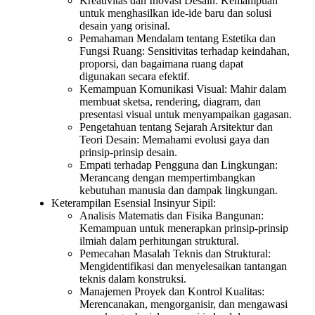
Kreativitas dan Inovasi Desain: Kemampuan
untuk menghasilkan ide-ide baru dan solusi
desain yang orisinal.
Pemahaman Mendalam tentang Estetika dan
Fungsi Ruang: Sensitivitas terhadap keindahan,
proporsi, dan bagaimana ruang dapat
digunakan secara efektif.
Kemampuan Komunikasi Visual: Mahir dalam
membuat sketsa, rendering, diagram, dan
presentasi visual untuk menyampaikan gagasan.
Pengetahuan tentang Sejarah Arsitektur dan
Teori Desain: Memahami evolusi gaya dan
prinsip-prinsip desain.
Empati terhadap Pengguna dan Lingkungan:
Merancang dengan mempertimbangkan
kebutuhan manusia dan dampak lingkungan.
Keterampilan Esensial Insinyur Sipil:
Analisis Matematis dan Fisika Bangunan:
Kemampuan untuk menerapkan prinsip-prinsip
ilmiah dalam perhitungan struktural.
Pemecahan Masalah Teknis dan Struktural:
Mengidentifikasi dan menyelesaikan tantangan
teknis dalam konstruksi.
Manajemen Proyek dan Kontrol Kualitas:
Merencanakan, mengorganisir, dan mengawasi