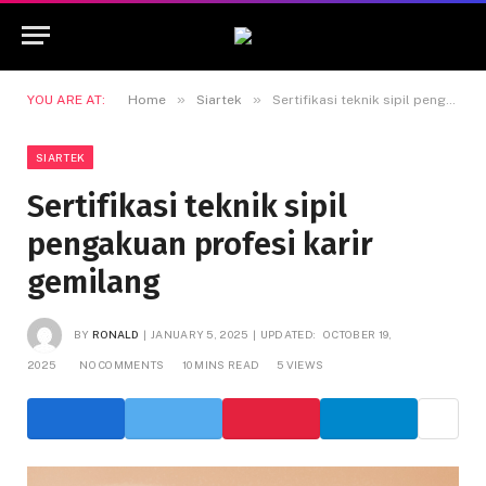
»
»
YOU ARE AT:
Home
Siartek
Sertifikasi teknik sipil pengakuan profesi karir gemilang
SIARTEK
Sertifikasi teknik sipil
pengakuan profesi karir
gemilang
BY
RONALD
JANUARY 5, 2025
UPDATED:
OCTOBER 19,
2025
NO COMMENTS
10 MINS READ
5
VIEWS